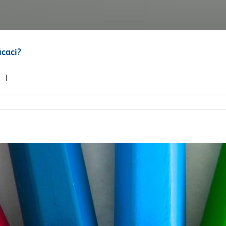
icaci?
..]