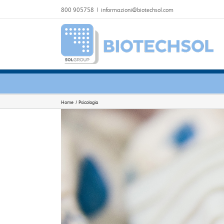
Salta
800 905758
|
informazioni@biotechsol.com
al
contenuto
Home
Psicologia