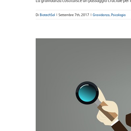
La gravidanza costituisce un passaggio cruciale per la
Di
BiotechSol
|
Settembre 7th, 2017
|
Gravidanza
,
Psicologia