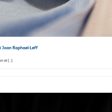
di Joan Raphael-Leff
 sé [...]