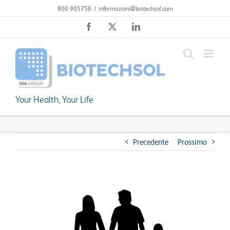
Salta
800 905758
|
informazioni@biotechsol.com
al
Facebook
X
LinkedIn
contenuto
Your Health, Your Life
Precedente
Prossimo
Ingrandisci
immagine