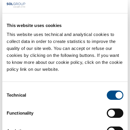
riconosce in questa un’opportunità di legame e crescita.
Negare un’emozione o ignorarla aumenta invece
l’insicurezza del bambino, che crescerà con la
convinzione che ciò che sente è sbagliato.
This website uses cookies
Il genitore ascolta dunque con empatia e convalida i
This website uses technical and analytical cookies to
sentimenti del bambino.
collect data in order to create statistics to improve the
Il genitore aiuta a definire ed “etichettare” le
quality of our site web. You can accept or refuse our
emozioni. Dare il giusto nome ad ogni emozione
cookies by clicking on the following buttons. If you want
permette di conoscerla e quindi gestirla con più
to know more about our cookie policy, click on the cookie
efficacia.
policy link on our website.
Infine il genitore pone dei limiti allo straripamento
dell’emozione e insegna strategie comportamentali per
gestire le emozioni. Un conto è accettare qualsiasi
Consent
Technical
emozione: le emozioni non vanno negate o giudicate. Al
Selection
contrario, un cattivo comportamento è da
disincentivare.
Functionality
Essere degli allenatori emotivi non è semplice se da piccoli i
nostri genitori non ci hanno a loro volta trasmesso questa