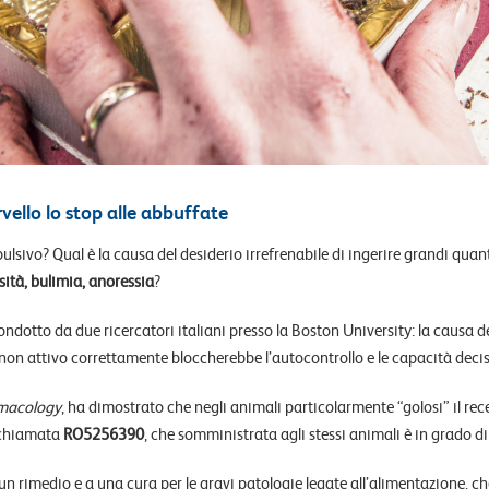
rvello lo stop alle abbuffate
vo? Qual è la causa del desiderio irrefrenabile di ingerire grandi quanti
sità, bulimia, anoressia
?
ndotto da due ricercatori italiani presso la Boston University: la causa
 non attivo correttamente bloccherebbe l’autocontrollo e le capacità decis
macology
, ha dimostrato che negli animali particolarmente “golosi” il rec
 chiamata
RO5256390
, che somministrata agli stessi animali è in grado di 
 rimedio e a una cura per le gravi patologie legate all’alimentazione, ch