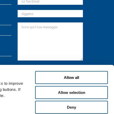
* Il sottoscritto preso atto dell’informativa
qui
riportata, che dichiara di aver letto in ogni sua
Allow all
parte, in relazione al trattamento dei propri dati
ics to improve
personali necessari per la navigazione sul Sito.
 buttons. If
Allow selection
te.
Deny