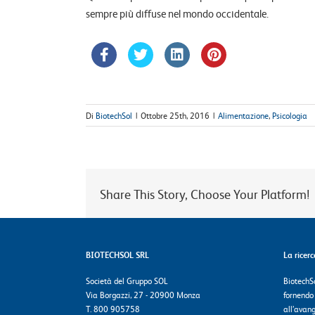
sempre più diffuse nel mondo occidentale.
Di
BiotechSol
|
Ottobre 25th, 2016
|
Alimentazione
,
Psicologia
Share This Story, Choose Your Platform!
BIOTECHSOL SRL
La ricer
Società del Gruppo SOL
BiotechSo
Via Borgazzi, 27 - 20900 Monza
fornendo
T. 800 905758
all’avang