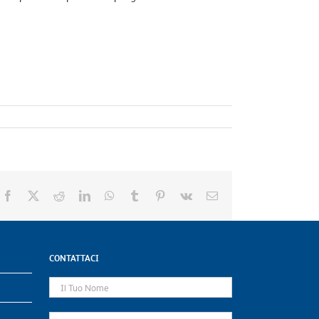
Facebook
X
Reddit
LinkedIn
WhatsApp
Tumblr
Pinterest
Vk
Email
CONTATTACI