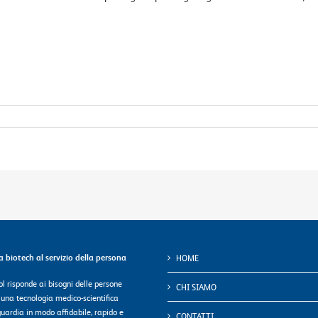
ca biotech al servizio della persona
HOME
l risponde ai bisogni delle persone
CHI SIAMO
 una tecnologia medico-scientifica
uardia in modo affidabile, rapido e
CONTATTI