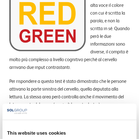
alta voce il colore
con cui è scritta la
parola, e non la
scritta in sé. Quando
però le due
informazioni sono
diverse, il compito è
molto più complesso a livello cognitivo perché al cervello
arrivano due input contrastanti.
Per rispondere a questo test è stato dimostrato che le persone
attivano la parte sinistra del cervello, quella deputata alla
lettura. La stessa area però controlla anche il movimento del
lato opposto del corpo (e quindi la parte destra).
Cosa è stato osservato? Senza Test di Stroop tutti i soggetti
oscillavano le due braccia in modo uguale. Aggiungendo
invece il compito verbale, il braccio destro (controllato
This website uses cookies
dall’emisfero sinistro) viene mosso di meno da tutti i