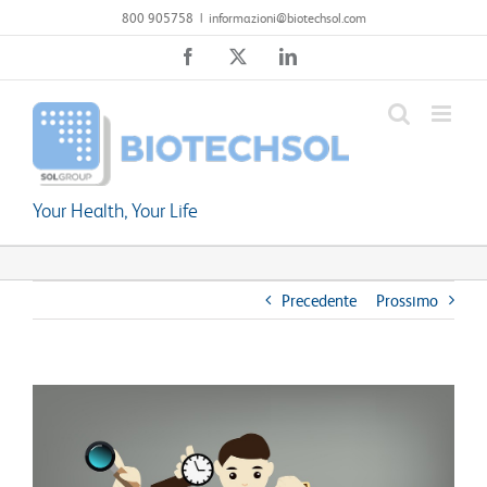
Salta
800 905758
|
informazioni@biotechsol.com
al
Facebook
X
LinkedIn
contenuto
Your Health, Your Life
Precedente
Prossimo
Ingrandisci
immagine