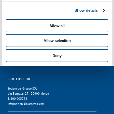
Di
BiotechSol
|
Marzo 20th, 2017
|
Genetica
,
Psicologia
Show details
Allow all
Share This Story, Choose Your Platform!
Allow selection
Facebook
X
Reddit
LinkedIn
WhatsApp
Tumblr
Pinterest
Vk
Email
Deny
BIOTECHSOL SRL
Società del Gruppo SOL
Via Borgazzi, 27 - 20900 Monza
T. 800 905758
informazioni@biotechsol.com