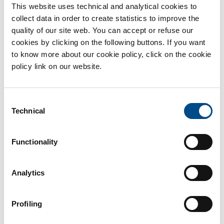
partecipanti, tranne che dalle giovani donne. Per questo
This website uses technical and analytical cookies to
collect data in order to create statistics to improve the
motivo
i ricercatori pensano
che alla base del multitasking ci
quality of our site web. You can accept or refuse our
siano gli
estrogeni
, gli ormoni femminili. Con l’avanzare dell’età
cookies by clicking on the following buttons. If you want
infatti, col calo di estrogeni, anche le donne hanno difficoltà a
to know more about our cookie policy, click on the cookie
fare più compiti assieme, proprio come gli uomini.
policy link on our website.
Questa comunque è ancora un’
ipotesi
.
Attenzione, non significa che le donne siano più brave in
Consent
qualsiasi tipo di multitasking, come ad esempio guidare e
Technical
Selection
parlare al telefono.
I ricercatori stessi
ci tengono a sottolineare
che le donne sono più brave a svolgere insieme questi specifici
compiti: camminare e svolgere il Test di Stroop.
Functionality
Se gli estrogeni influenzino qualsiasi prestazione in
multitasking è ancora da accertare con ulteriori studi.
Analytics
Profiling