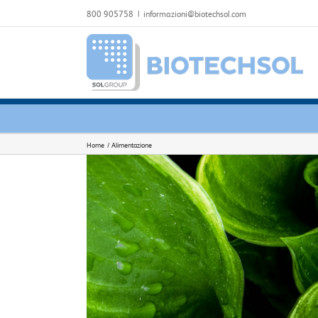
Salta
800 905758
|
informazioni@biotechsol.com
al
contenuto
Home
Alimentazione