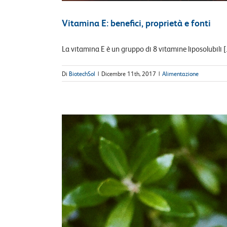
Vitamina E: benefici, proprietà e fonti
La vitamina E è un gruppo di 8 vitamine liposolubili [.
Di
BiotechSol
|
Dicembre 11th, 2017
|
Alimentazione