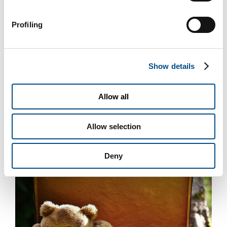
Profiling
Allattamento al seno, interviene anche il Governo
Show details
Allattamento al seno? Per OMS e UNICEF è un diritto [...]
Allow all
Di
BiotechSol
|
Febbraio 10th, 2017
|
Eventi
,
Maternità
Continua a leggere
Allow selection
Deny