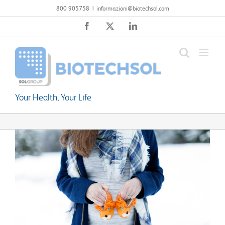
Salta
800 905758
|
informazioni@biotechsol.com
al
Facebook
X
LinkedIn
contenuto
Your Health, Your Life