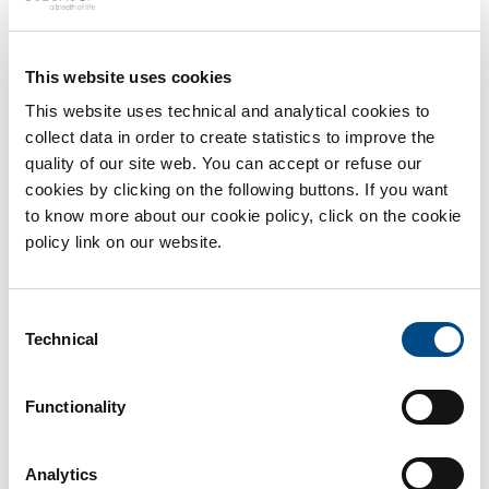
Meningite: i bambini i più colpiti
La meningite è un’infiammazione delle membrane (chiamate
This website uses cookies
appunto meningi) intorno [...]
This website uses technical and analytical cookies to
collect data in order to create statistics to improve the
Di
BiotechSol
|
Febbraio 24th, 2017
|
Maternità
quality of our site web. You can accept or refuse our
Continua a leggere
cookies by clicking on the following buttons. If you want
to know more about our cookie policy, click on the cookie
policy link on our website.
Consent
Technical
Selection
Functionality
Analytics