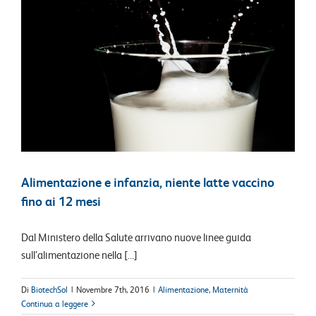
Alimentazione e infanzia, niente latte vaccino
fino ai 12 mesi
Dal Ministero della Salute arrivano nuove linee guida
sull’alimentazione nella [...]
Di
BiotechSol
|
Novembre 7th, 2016
|
Alimentazione
,
Maternità
Continua a leggere