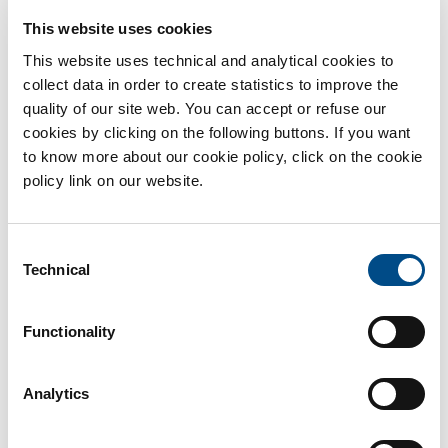
This website uses cookies
This website uses technical and analytical cookies to
Citomegalovirus in gravidanza: come e quando
collect data in order to create statistics to improve the
viene contratto
quality of our site web. You can accept or refuse our
cookies by clicking on the following buttons. If you want
Gli agenti virali sono grandi nemici delle future mamme e [...]
to know more about our cookie policy, click on the cookie
policy link on our website.
Di
BiotechSol
|
Settembre 18th, 2017
|
Gravidanza
Continua a leggere
Consent
Technical
Selection
Functionality
Analytics