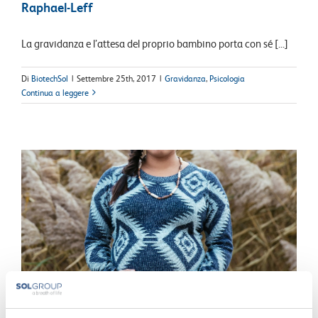
Raphael-Leff
La gravidanza e l’attesa del proprio bambino porta con sé [...]
Di
BiotechSol
|
Settembre 25th, 2017
|
Gravidanza
,
Psicologia
Continua a leggere