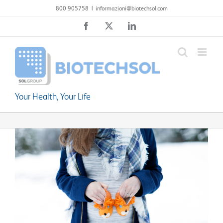
Salta
800 905758
|
informazioni@biotechsol.com
al
Facebook
X
LinkedIn
contenuto
Your Health, Your Life