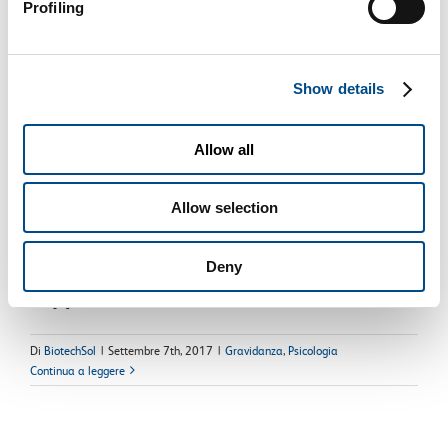
Profiling
Show details
Allow all
Gravidanza e depressione: le ripercussioni sul
Allow selection
piccolo
Deny
La gravidanza costituisce un passaggio cruciale per la donna
dal [...]
Di
BiotechSol
|
Settembre 7th, 2017
|
Gravidanza
,
Psicologia
Continua a leggere