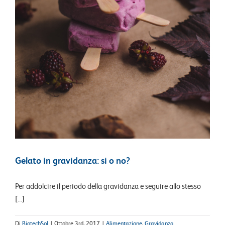
Gelato in gravidanza: si o no?
Per addolcire il periodo della gravidanza e seguire allo stesso
[...]
Di
BiotechSol
|
Ottobre 3rd, 2017
|
Alimentazione
,
Gravidanza