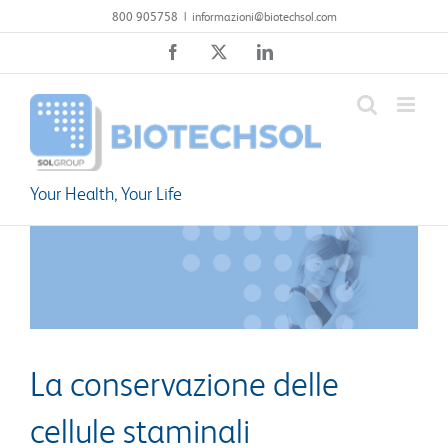
Salta
800 905758
|
informazioni@biotechsol.com
al
Facebook
X
LinkedIn
contenuto
Your Health, Your Life
La conservazione delle
cellule staminali