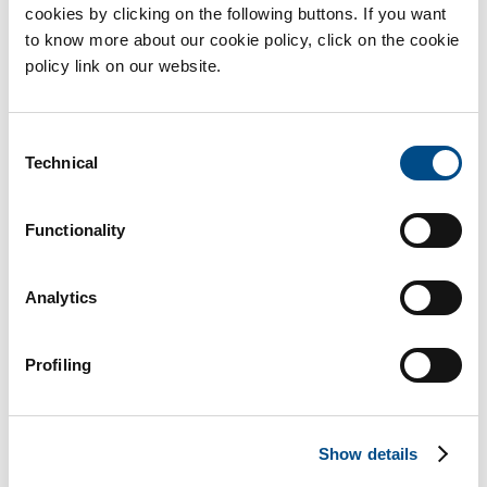
cookies by clicking on the following buttons. If you want
to know more about our cookie policy, click on the cookie
policy link on our website.
Consent
Technical
Selection
Functionality
Analytics
Prelievo e conservazione
Profiling
L’ostetrica raccoglie il campione direttamente in sala parto,
senza rischi e fastidi per la mamma e il bambino, e prepara il
kit per la spedizione. A prelievo avvenuto contattare
Show details
BiotechSol per il ritiro del campione e la consegna presso il