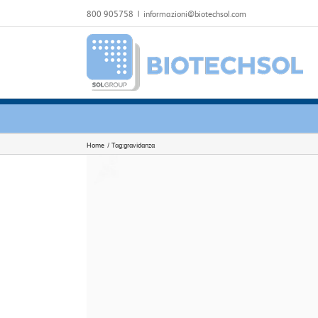
Salta
800 905758
|
informazioni@biotechsol.com
al
contenuto
Home
Tag:
gravidanza