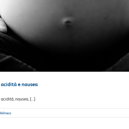
 acidità e nausea
idità, nausea, [...]
Wellness