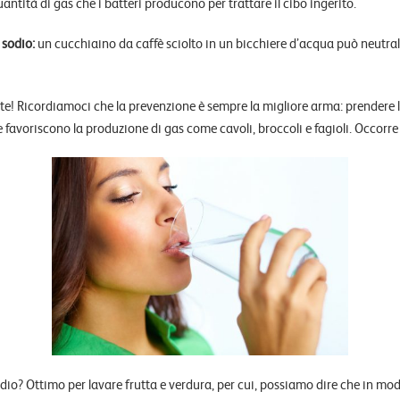
ntità di gas che i batteri producono per trattare il cibo ingerito.
 sodio:
un cucchiaino da caffè sciolto in un bicchiere d’acqua può neutraliz
nte! Ricordiamoci che la prevenzione è sempre la migliore arma: prendere l
e favoriscono la produzione di gas come cavoli, broccoli e fagioli. Occorre
dio? Ottimo per lavare frutta e verdura, per cui, possiamo dire che in mod