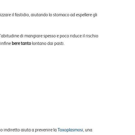
zare il fastidio, aiutando lo stomaco ad espellere gli
’abitudine di mangiare spesso e poco riduce il rischio
 infine
bere tanto
lontano dai pasti.
o indiretto aiuta a prevenire la
Toxoplasmosi
, una