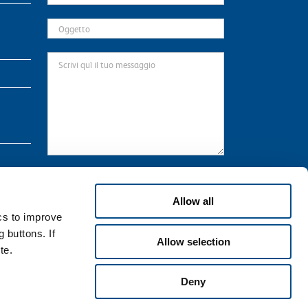
* Il sottoscritto preso atto dell’informativa
qui
riportata, che dichiara di aver letto in ogni sua
Allow all
parte, in relazione al trattamento dei propri dati
ics to improve
personali necessari per la navigazione sul Sito.
 buttons. If
Allow selection
te.
Deny