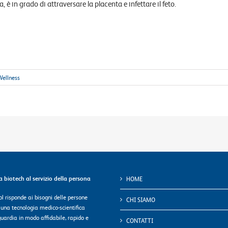
, è in grado di attraversare la placenta e infettare il feto.
Wellness
ca biotech al servizio della persona
HOME
l risponde ai bisogni delle persone
CHI SIAMO
 una tecnologia medico-scientifica
uardia in modo affidabile, rapido e
CONTATTI