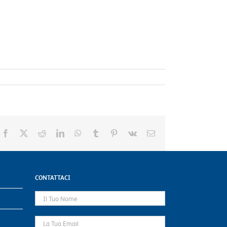
Facebook
X
Reddit
LinkedIn
WhatsApp
Tumblr
Pinterest
Vk
Email
CONTATTACI