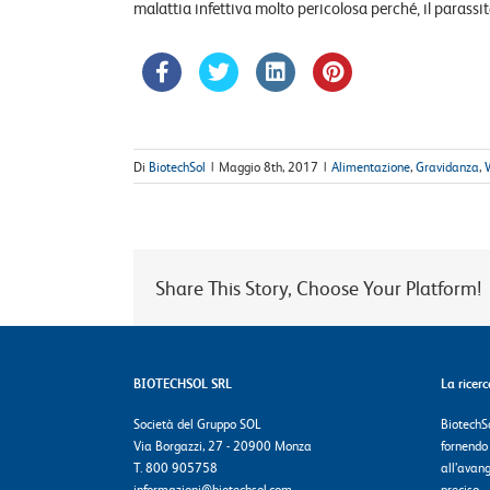
malattia infettiva molto pericolosa perché, il parassita
Di
BiotechSol
|
Maggio 8th, 2017
|
Alimentazione
,
Gravidanza
,
Share This Story, Choose Your Platform!
BIOTECHSOL SRL
La ricer
Società del Gruppo SOL
BiotechSo
Via Borgazzi, 27 - 20900 Monza
fornendo
T. 800 905758
all’avang
informazioni@biotechsol.com
preciso.