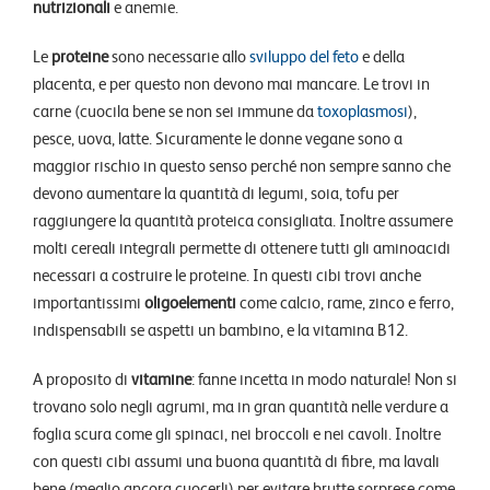
nutrizionali
e anemie.
Le
proteine
sono necessarie allo
sviluppo del feto
e della
placenta, e per questo non devono mai mancare. Le trovi in
carne (cuocila bene se non sei immune da
toxoplasmosi
),
pesce, uova, latte. Sicuramente le donne vegane sono a
maggior rischio in questo senso perché non sempre sanno che
devono aumentare la quantità di legumi, soia, tofu per
raggiungere la quantità proteica consigliata. Inoltre assumere
molti cereali integrali permette di ottenere tutti gli aminoacidi
necessari a costruire le proteine. In questi cibi trovi anche
importantissimi
oligoelementi
come calcio, rame, zinco e ferro,
indispensabili se aspetti un bambino, e la vitamina B12.
A proposito di
vitamine
: fanne incetta in modo naturale! Non si
trovano solo negli agrumi, ma in gran quantità nelle verdure a
foglia scura come gli spinaci, nei broccoli e nei cavoli. Inoltre
con questi cibi assumi una buona quantità di fibre, ma lavali
bene (meglio ancora cuocerli) per evitare brutte sorprese come