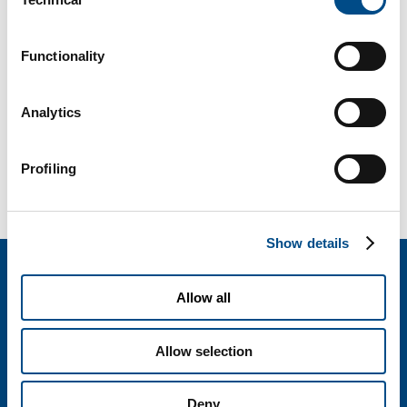
Selection
Di
BiotechSol
|
Aprile 14th, 2017
|
Alimentazione
,
Gravidanza
Functionality
Analytics
Share This Story, Choose Your Platform!
Facebook
X
Reddit
LinkedIn
WhatsApp
Tumblr
Pinterest
Vk
Email
Profiling
Show details
BIOTECHSOL SRL
Allow all
Società del Gruppo SOL
Via Borgazzi, 27 - 20900 Monza
Allow selection
T. 800 905758
informazioni@biotechsol.com
Deny