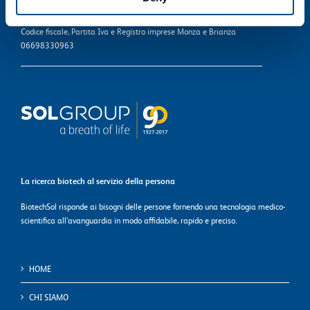
Cap. soc. i.v. 110.000 euro - Sede Legale Monza R.E.A. 1863823
Codice fiscale, Partita Iva e Registro imprese Monza e Brianza
06698330963
La ricerca biotech al servizio della persona
BiotechSol risponde ai bisogni delle persone fornendo una tecnologia medico-
scientifica all’avanguardia in modo affidabile, rapido e preciso.
HOME
CHI SIAMO