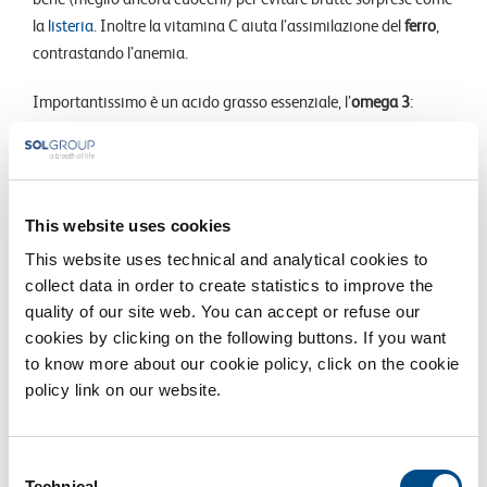
la
listeria
. Inoltre la vitamina C aiuta l’assimilazione del
ferro
,
contrastando l’anemia.
Importantissimo è un acido grasso essenziale, l’
omega 3
:
assunto per lo più con pesce o olio di pesce, si può trovare
anche nell’olio di lino, nelle noci e nei semi di chia, o più
semplicemente nell’olio extravergine di oliva.
This website uses cookies
Riduci invece gli
zuccheri semplici
, contenuti ad esempio nei
dolci e nelle bevande gassate. Oltre che fornire un’elevata
This website uses technical and analytical cookies to
quantità di calorie (che incidono sul peso), provocano picchi
collect data in order to create statistics to improve the
glicemici, soprattutto se consumati a stomaco vuoto. Meglio
quality of our site web. You can accept or refuse our
cookies by clicking on the following buttons. If you want
scegliere carboidrati complessi come pasta, pane integrali e
to know more about our cookie policy, click on the cookie
riso.
policy link on our website.
Consent
Technical