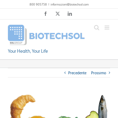
Salta
800 905758
|
informazioni@biotechsol.com
al
Facebook
X
LinkedIn
contenuto
Your Health, Your Life
Precedente
Prossimo
Ingrandisci
immagine