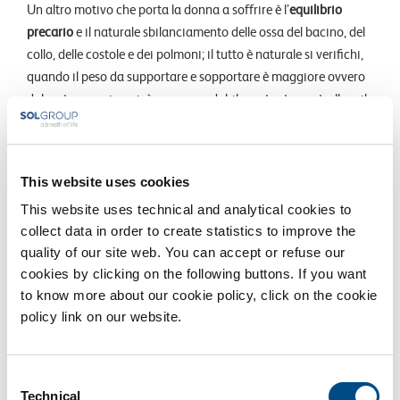
Un altro motivo che porta la donna a soffrire è l’
equilibrio
precario
e il naturale sbilanciamento delle ossa del bacino, del
collo, delle costole e dei polmoni; il tutto è naturale si verifichi,
quando il peso da supportare e sopportare è maggiore ovvero
dal sesto mese in poi; è raccomandabile pertanto controllare il
proprio
peso
senza oltrepassare quello forma o normale per
una gravidanza alla
24-26ma settimana
di gestazione.
This website uses cookies
È giusto poi aggiungere che una
postura
non adeguata e
scorretta aumenta il dolore alla schiena, così come l’ingrandirsi
This website uses technical and analytical cookies to
dell’utero le cui terminologie nervose arrivano al nervo sciatico.
collect data in order to create statistics to improve the
Da non sottovalutare le conseguenze date dallo
stress
, vissuto
quality of our site web. You can accept or refuse our
e provato da molte donne con il “pancione”: può causare il
mal
cookies by clicking on the following buttons. If you want
di schiena
.
to know more about our cookie policy, click on the cookie
policy link on our website.
Consent
Technical
Selection