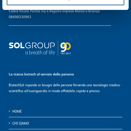
Cap. soc. i.v. 110.000 euro - Sede Legale Monza R.E.A. 1863823
Codice fiscale, Partita Iva e Registro imprese Monza e Brianza
06698330963
La ricerca biotech al servizio della persona
BiotechSol risponde ai bisogni delle persone fornendo una tecnologia medico-
scientifica all’avanguardia in modo affidabile, rapido e preciso.
HOME
CHI SIAMO