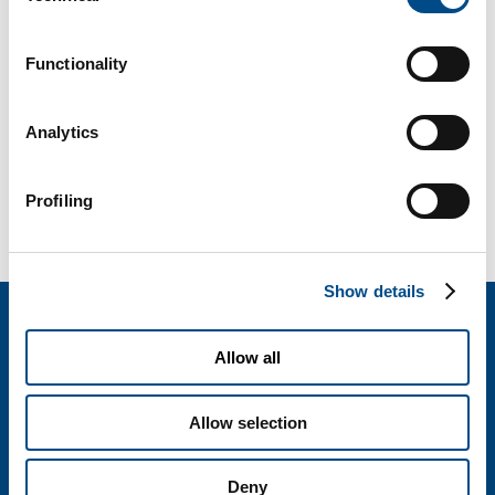
Di
BiotechSol
|
Aprile 17th, 2017
|
Gravidanza
,
Wellness
Functionality
Analytics
Share This Story, Choose Your Platform!
Facebook
X
Reddit
LinkedIn
WhatsApp
Tumblr
Pinterest
Vk
Email
Profiling
Show details
BIOTECHSOL SRL
Allow all
Società del Gruppo SOL
Via Borgazzi, 27 - 20900 Monza
Allow selection
T. 800 905758
informazioni@biotechsol.com
Deny