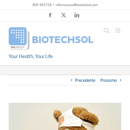
Salta
800 905758
|
informazioni@biotechsol.com
al
Facebook
X
LinkedIn
contenuto
Your Health, Your Life
Precedente
Prossimo
Ingrandisci
immagine