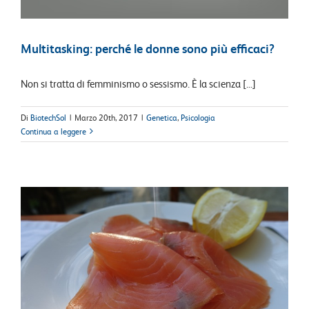
Multitasking: perché le donne sono più efficaci?
Non si tratta di femminismo o sessismo. È la scienza [...]
Di
BiotechSol
|
Marzo 20th, 2017
|
Genetica
,
Psicologia
Continua a leggere