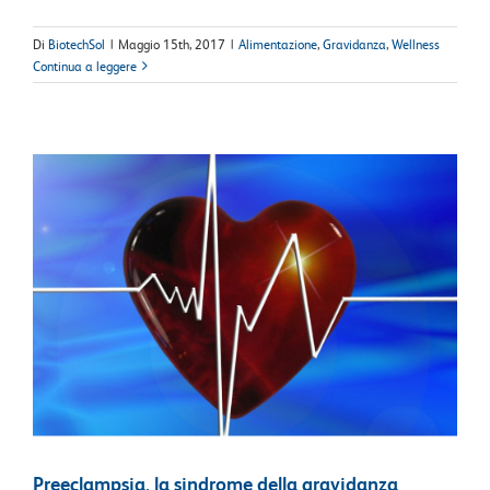
Di
BiotechSol
|
Maggio 15th, 2017
|
Alimentazione
,
Gravidanza
,
Wellness
Continua a leggere
Preeclampsia, la sindrome della gravidanza