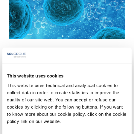
Cellule staminali cordonali: basta un prelievo
Come avviene il prelievo delle cellule staminali cordonali del
bambino? [...]
This website uses cookies
This website uses technical and analytical cookies to
Di
BiotechSol
|
Aprile 7th, 2017
|
Genetica
collect data in order to create statistics to improve the
Continua a leggere
quality of our site web. You can accept or refuse our
cookies by clicking on the following buttons. If you want
to know more about our cookie policy, click on the cookie
policy link on our website.