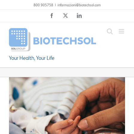
Salta
800 905758
|
informazioni@biotechsol.com
al
Facebook
X
LinkedIn
contenuto
Your Health, Your Life