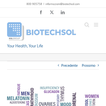
Salta
800 905758
|
informazioni@biotechsol.com
al
Facebook
X
LinkedIn
contenuto
Your Health, Your Life
Precedente
Prossimo
Ingrandisci
immagine