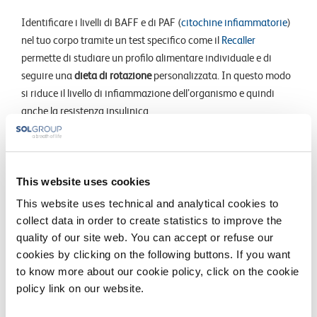
Identificare i livelli di BAFF e di PAF (
citochine infiammatorie
)
nel tuo corpo tramite un test specifico come il
Recaller
permette di studiare un profilo alimentare individuale e di
seguire una
dieta di rotazione
personalizzata. In questo modo
si riduce il livello di infiammazione dell’organismo e quindi
anche la resistenza insulinica.
In generale ti consigliamo di seguire
alcuni accorgimenti
per
intervenire efficacemente sulla PCOS:
This website uses cookies
Evita zuccheri semplici e dolcificanti, preferisci i prodotti
This website uses technical and analytical cookies to
integrali
collect data in order to create statistics to improve the
Cerca di bilanciare carboidrati e proteine in ogni piatto
quality of our site web. You can accept or refuse our
Svolgi frequentemente attività fisica
cookies by clicking on the following buttons. If you want
Assumi prodotti che possono aiutarti a riequilibrare lo
to know more about our cookie policy, click on the cookie
scompenso insulinico, come cromo e magnesio.
policy link on our website.