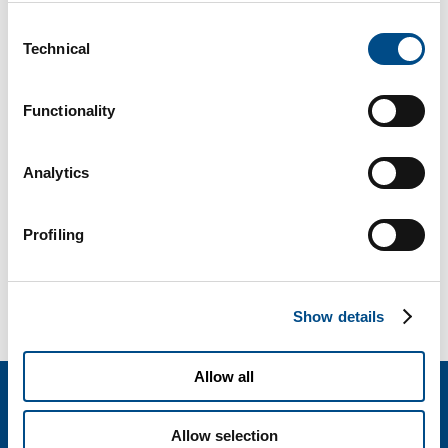
Consent
Technical
Selection
Functionality
Di
BiotechSol
|
Marzo 22nd, 2017
|
Alimentazione
,
Genetica
Analytics
Profiling
Share This Story, Choose Your Platform!
Facebook
X
Reddit
LinkedIn
WhatsApp
Tumblr
Pinterest
Vk
Email
Show details
Allow all
BIOTECHSOL SRL
Allow selection