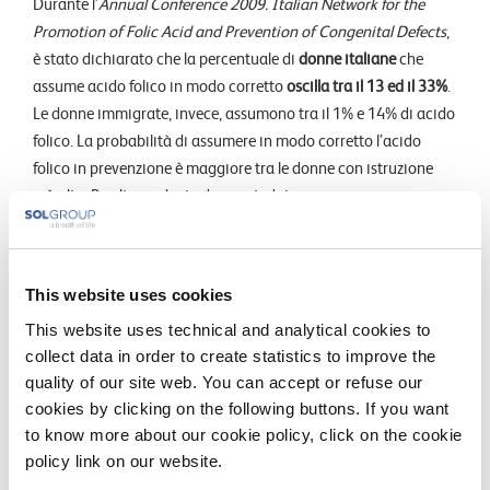
Durante l’
Annual Conference 2009. Italian Network for the
Promotion of Folic Acid and Prevention of Congenital Defects
,
è stato dichiarato che la percentuale di
donne italiane
che
assume acido folico in modo corretto
oscilla tra il 13 ed il 33%
.
Le donne immigrate, invece, assumono tra il 1% e 14% di acido
folico. La probabilità di assumere in modo corretto l’aci
do
folico in prevenzione è maggiore tra le donne con istruzione
più alta. Risulta evidente da questi dati come sia necessaria
un’importante opera di divulgazione attiva tra le donne e
anche tra i medici ricordando che in alcuni paesi l’integrazione
di acido folico è obbligatoria e la mancata prescrizione è
This website uses cookies
considerata “
malpractice
” con le ovvie conseguenze medico-
This website uses technical and analytical cookies to
legali.
collect data in order to create statistics to improve the
quality of our site web. You can accept or refuse our
cookies by clicking on the following buttons. If you want
to know more about our cookie policy, click on the cookie
policy link on our website.
Supplementazione in gravidanza:
Valerio M. Jasonni, Claudio