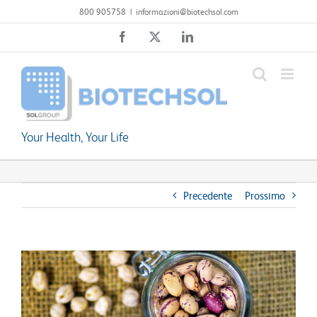
Salta
800 905758
|
informazioni@biotechsol.com
al
Facebook
X
LinkedIn
contenuto
Your Health, Your Life
Precedente
Prossimo
Ingrandisci
immagine