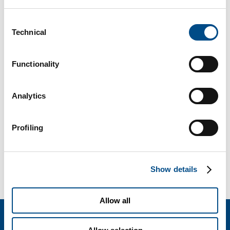
Zanardi e Tito Silvio Patrelli.
Consent
Technical
Selection
Functionality
Di
BiotechSol
|
Maggio 15th, 2017
|
Alimentazione
,
Gravidanza
,
Wellness
Analytics
Profiling
Share This Story, Choose Your Platform!
Facebook
X
Reddit
LinkedIn
WhatsApp
Tumblr
Pinterest
Vk
Email
Show details
Allow all
BIOTECHSOL SRL