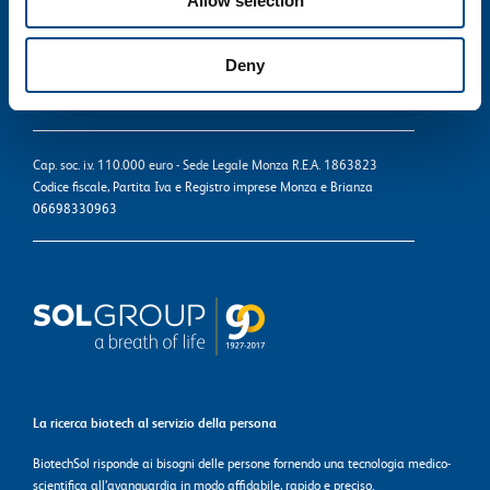
Allow selection
Società del Gruppo SOL
Via Borgazzi, 27 - 20900 Monza
Deny
T. 800 905758
informazioni@biotechsol.com
Cap. soc. i.v. 110.000 euro - Sede Legale Monza R.E.A. 1863823
Codice fiscale, Partita Iva e Registro imprese Monza e Brianza
06698330963
La ricerca biotech al servizio della persona
BiotechSol risponde ai bisogni delle persone fornendo una tecnologia medico-
scientifica all’avanguardia in modo affidabile, rapido e preciso.