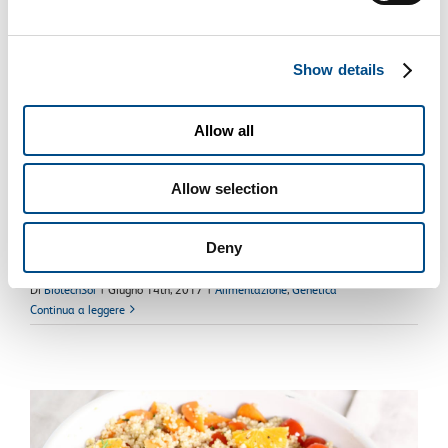
Show details
Allow all
Benefici della Vitamina C? Eccone alcuni!
Allow selection
È una Vitamina preziosissima che garantisce notevoli benefici!
Il suo [...]
Deny
Di
BiotechSol
|
Giugno 14th, 2017
|
Alimentazione
,
Genetica
Continua a leggere