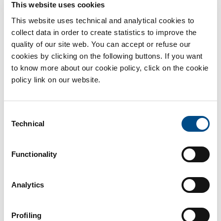
This website uses cookies
This website uses technical and analytical cookies to
collect data in order to create statistics to improve the
Cos’è la melanina e quali alimenti aiutano a
quality of our site web. You can accept or refuse our
stimolarla?
cookies by clicking on the following buttons. If you want
to know more about our cookie policy, click on the cookie
La melanina è un pigmento con funzione fotoprotettiva
policy link on our website.
generato dai [...]
Di
BiotechSol
|
Giugno 20th, 2017
|
Alimentazione
Consent
Continua a leggere
Technical
Selection
Functionality
Analytics
Profiling