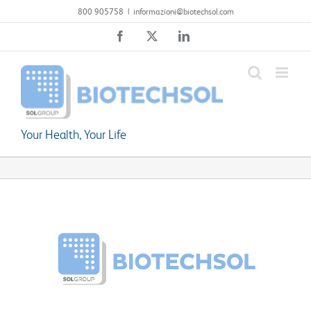
Salta
800 905758
|
informazioni@biotechsol.com
al
Facebook
X
LinkedIn
contenuto
Your Health, Your Life