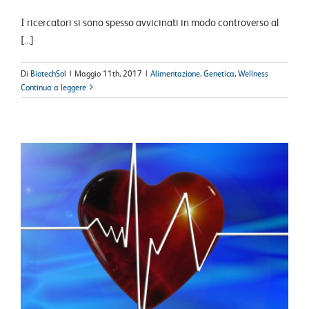
I ricercatori si sono spesso avvicinati in modo controverso al
[...]
Di
BiotechSol
|
Maggio 11th, 2017
|
Alimentazione
,
Genetica
,
Wellness
Continua a leggere