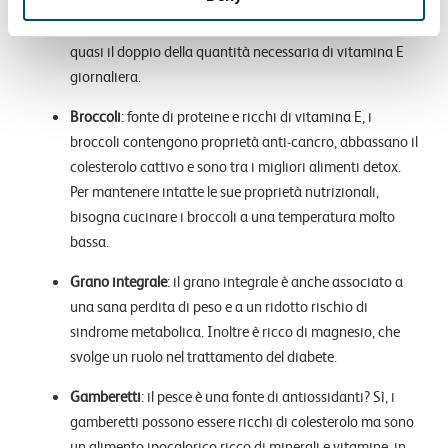
energia, niente è meglio di una manciata di mandorle.
Una tazza di mandorle è ricca di calorie, ma fornisce
quasi il doppio della quantità necessaria di vitamina E
giornaliera.
Broccoli
: fonte di proteine e ricchi di vitamina E, i
broccoli contengono proprietà anti-cancro, abbassano il
colesterolo cattivo e sono tra i migliori alimenti detox.
Per mantenere intatte le sue proprietà nutrizionali,
bisogna cucinare i broccoli a una temperatura molto
bassa.
Grano integrale
: il grano integrale è anche associato a
una sana perdita di peso e a un ridotto rischio di
sindrome metabolica. Inoltre è ricco di magnesio, che
svolge un ruolo nel trattamento del diabete.
Gamberetti
: il pesce è una fonte di antiossidanti? Sì, i
gamberetti possono essere ricchi di colesterolo ma sono
un alimento ipocalorico ricco di minerali e vitamine, in