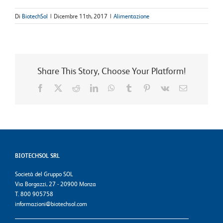
Di
BiotechSol
|
Dicembre 11th, 2017
|
Alimentazione
Share This Story, Choose Your Platform!
Facebook
X
Reddit
LinkedIn
WhatsApp
Tumblr
Pinterest
Vk
Email
BIOTECHSOL SRL
Società del Gruppo SOL
Via Borgazzi, 27 - 20900 Monza
T. 800 905758
informazioni@biotechsol.com