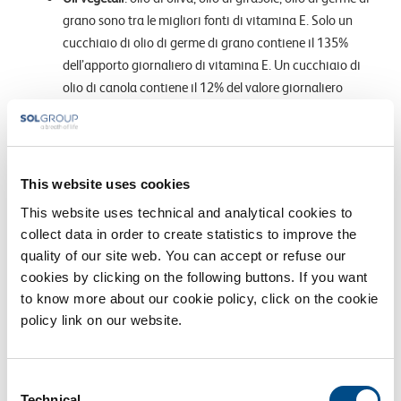
grano sono tra le migliori fonti di vitamina E. Solo un
cucchiaio di olio di germe di grano contiene il 135%
dell’apporto giornaliero di vitamina E. Un cucchiaio di
olio di canola contiene il 12% del valore giornaliero
richiesto dal corpo. In generale si dovrebbero evitare gli
oli vegetali, ma quando si ha bisogno di aumentare
l’assunzione di vitamina E, questi oli possono essere
inclusi in un percorso di dieta sana.
This website uses cookies
Semi di girasole
: sono ricchi di sostanze nutritive
This website uses technical and analytical cookies to
essenziali tra cui vitamina E, magnesio, rame, vitamina
collect data in order to create statistics to improve the
quality of our site web. You can accept or refuse our
B1, selenio e fibre. È possibile guarnire la solita insalata
cookies by clicking on the following buttons. If you want
di pollo o tonno con semi di girasole per insaporire in un
to know more about our cookie policy, click on the cookie
attimo il piatto.
policy link on our website.
Spinaci
: è considerato uno dei più sani ortaggi a foglia
verde; ospitano diverse vitamine e minerali essenziali, in
particolare la vitamina E. Solo una mezza tazza di
Consent
Technical