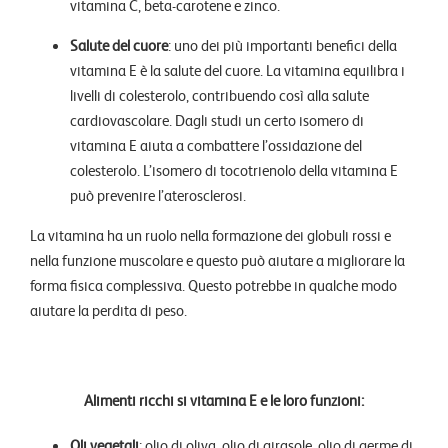
vitamina C, beta-carotene e zinco.
Salute del cuore
: uno dei più importanti benefici della
vitamina E è la salute del cuore. La vitamina equilibra i
livelli di colesterolo, contribuendo così alla salute
cardiovascolare. Dagli studi un certo isomero di
vitamina E aiuta a combattere l’ossidazione del
colesterolo. L’isomero di tocotrienolo della vitamina E
può prevenire l’aterosclerosi.
La vitamina ha un ruolo nella formazione dei globuli rossi e
nella funzione muscolare e questo può aiutare a migliorare la
forma fisica complessiva. Questo potrebbe in qualche modo
aiutare la perdita di peso.
Alimenti ricchi si vitamina E e le loro funzioni:
Oli vegetali
: olio di oliva, olio di girasole, olio di germe di