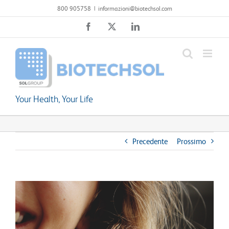
Salta
800 905758
|
informazioni@biotechsol.com
al
Facebook
X
LinkedIn
contenuto
Your Health, Your Life
Precedente
Prossimo
Ingrandisci
immagine