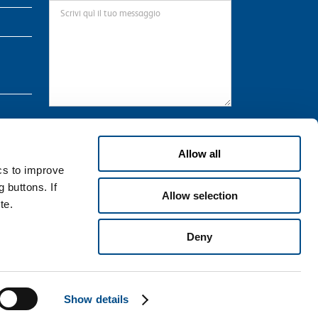
* Il sottoscritto preso atto dell’informativa
qui
riportata, che dichiara di aver letto in ogni sua
Allow all
parte, in relazione al trattamento dei propri dati
ics to improve
personali necessari per la navigazione sul Sito.
 buttons. If
Allow selection
te.
Deny
Show details