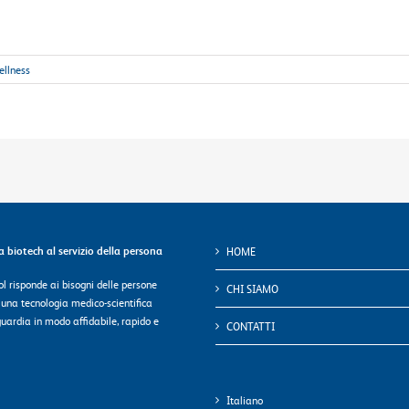
llness
ca biotech al servizio della persona
HOME
l risponde ai bisogni delle persone
CHI SIAMO
 una tecnologia medico-scientifica
uardia in modo affidabile, rapido e
CONTATTI
Italiano