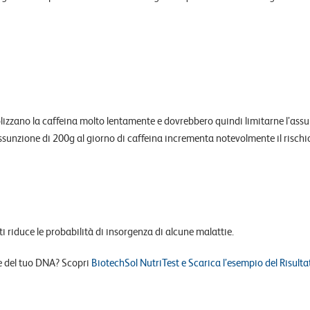
izzano la caffeina molto lentamente e dovrebbero quindi limitarne l’assu
ssunzione di 200g al giorno di caffeina incrementa notevolmente il rischio
ti riduce le probabilità di insorgenza di alcune malattie.
se del tuo DNA? Scopri
BiotechSol NutriTest e Scarica l’esempio del Risulta