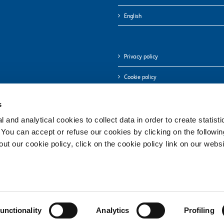
English
Privacy policy
Cookie policy
s
 and analytical cookies to collect data in order to create statist
. You can accept or refuse our cookies by clicking on the following
t our cookie policy, click on the cookie policy link on our websi
© 2021 - BIOTECHSOL SRL - Partita Iva: 06698330963 | All Rights Reserved |
credits
unctionality
Analytics
Profiling
Facebook
X
LinkedIn