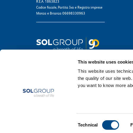
R.E.A. 1863823
Codice fiscale, Partita Iva e Registro imprese
Monza e Brianza 06698330963
This website uses cookie
This website uses technical
the quality of our site web
you want to know more abou
Consent
Technical
F
Selection