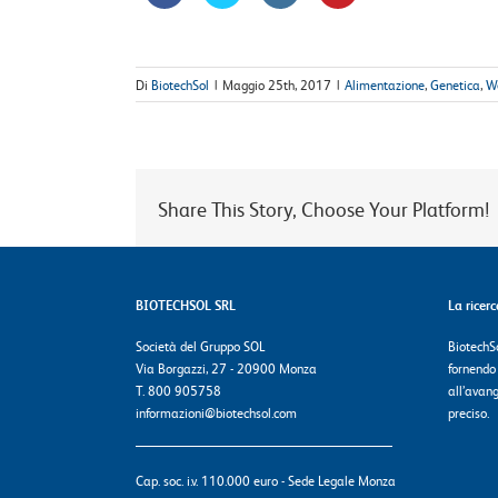
Di
BiotechSol
|
Maggio 25th, 2017
|
Alimentazione
,
Genetica
,
We
Share This Story, Choose Your Platform!
BIOTECHSOL SRL
La ricer
Società del Gruppo SOL
BiotechSo
Via Borgazzi, 27 - 20900 Monza
fornendo
T. 800 905758
all’avang
informazioni@biotechsol.com
preciso.
Cap. soc. i.v. 110.000 euro - Sede Legale Monza