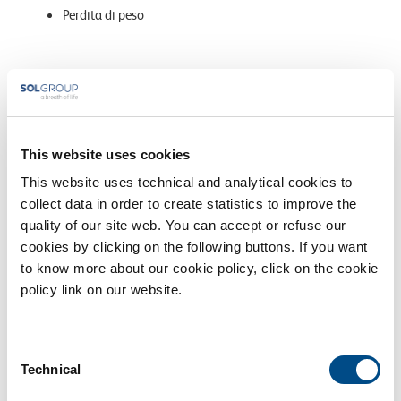
Perdita di peso
Cura e rimedi
I
casi lievi
di iperemesi gravidica possono migliorare tramite
un cambiamento della propria dieta, riposo e antiacidi, mentre
This website uses cookies
i
casi più complessi
richiedono spesso un ricovero ospedaliero
This website uses technical and analytical cookies to
così che la futura mamma possa ricevere le giuste cure e
collect data in order to create statistics to improve the
idratarsi in modo corretto.
quality of our site web. You can accept or refuse our
cookies by clicking on the following buttons. If you want
In ogni caso
non bisogna procedere con cure fai da te
, ma
to know more about our cookie policy, click on the cookie
consultare sempre il proprio medico per intraprendere il
policy link on our website.
percorso migliore.
Consent
Technical
Selection