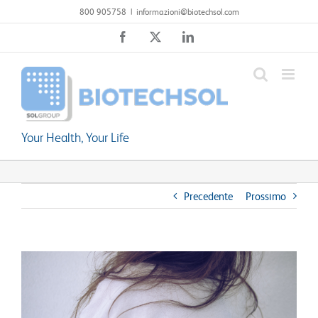
Salta
800 905758
|
informazioni@biotechsol.com
al
Facebook
X
LinkedIn
contenuto
Your Health, Your Life
Precedente
Prossimo
Ingrandisci
immagine