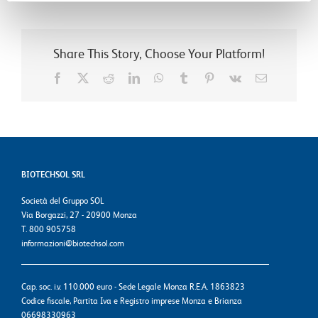
Share This Story, Choose Your Platform!
Facebook
X
Reddit
LinkedIn
WhatsApp
Tumblr
Pinterest
Vk
Email
BIOTECHSOL SRL
Società del Gruppo SOL
Via Borgazzi, 27 - 20900 Monza
T. 800 905758
informazioni@biotechsol.com
Cap. soc. i.v. 110.000 euro - Sede Legale Monza R.E.A. 1863823
Codice fiscale, Partita Iva e Registro imprese Monza e Brianza
06698330963