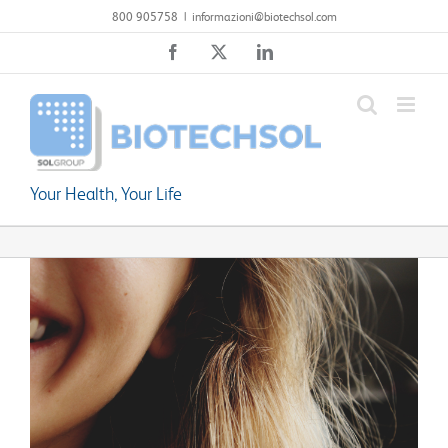
Salta
800 905758
|
informazioni@biotechsol.com
al
Facebook
X
LinkedIn
contenuto
Your Health, Your Life