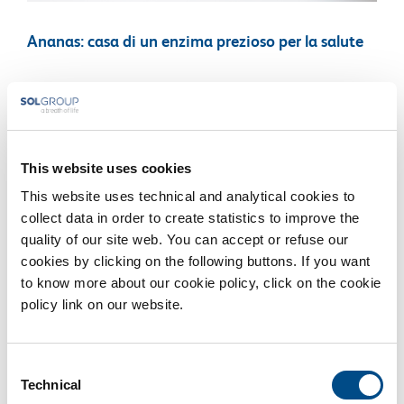
Ananas: casa di un enzima prezioso per la salute
Fernandez De Oviedo, uno storico e naturalista spagnolo,
definì l’ananas [...]
Di
BiotechSol
|
Agosto 12th, 2017
|
Alimentazione
This website uses cookies
Continua a leggere
This website uses technical and analytical cookies to
collect data in order to create statistics to improve the
quality of our site web. You can accept or refuse our
cookies by clicking on the following buttons. If you want
to know more about our cookie policy, click on the cookie
policy link on our website.
Consent
Technical
Selection