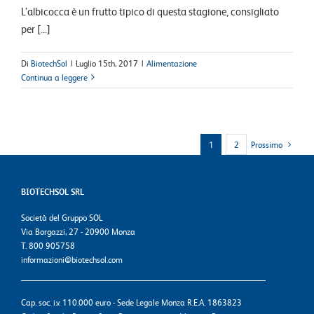
L’albicocca è un frutto tipico di questa stagione, consigliato
per [...]
Di
BiotechSol
|
Luglio 15th, 2017
|
Alimentazione
Continua a leggere
1
2
Prossimo
BIOTECHSOL SRL
Società del Gruppo SOL
Via Borgazzi, 27 - 20900 Monza
T. 800 905758
informazioni@biotechsol.com
Cap. soc. i.v. 110.000 euro - Sede Legale Monza R.E.A. 1863823