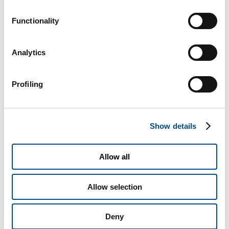
Functionality
Analytics
L’aglio e le sue virtù terapeutiche
Profiling
L’aglio è della famiglia delle Amaryllidaceae, originaria dell’Asia
Centrale, le sue [...]
Show details
Di
BiotechSol
|
Agosto 8th, 2017
|
Alimentazione
Continua a leggere
Allow all
Allow selection
Deny