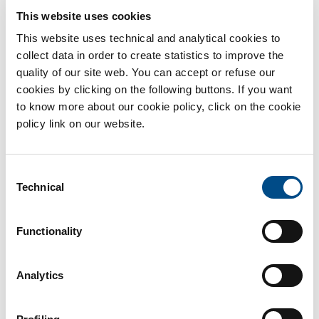
efficacia terapeutica. [...]
This website uses cookies
Di
BiotechSol
|
Marzo 17th, 2017
|
Alimentazione
,
Wellness
This website uses technical and analytical cookies to
Continua a leggere
collect data in order to create statistics to improve the
quality of our site web. You can accept or refuse our
cookies by clicking on the following buttons. If you want
to know more about our cookie policy, click on the cookie
policy link on our website.
Consent
Technical
Selection
Functionality
Analytics