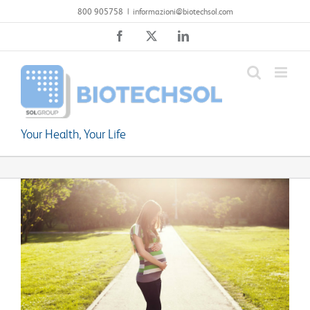
Salta
800 905758
|
informazioni@biotechsol.com
al
Facebook
X
LinkedIn
contenuto
Your Health, Your Life