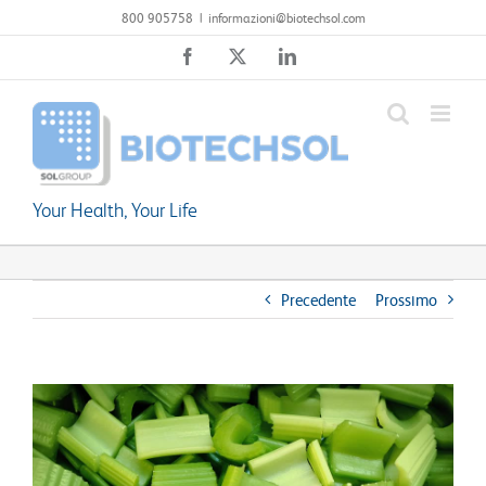
Salta
800 905758
|
informazioni@biotechsol.com
al
Facebook
X
LinkedIn
contenuto
Your Health, Your Life
Precedente
Prossimo
Ingrandisci
immagine