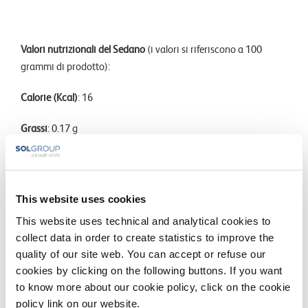
Valori nutrizionali del Sedano
(i valori si riferiscono a 100
grammi di prodotto):
Calorie (Kcal)
: 16
Grassi
: 0.17 g
Proteine
: 0.69 g
Fibre
: 1.6 g
This website uses cookies
Zuccheri
: 1.83 g
This website uses technical and analytical cookies to
collect data in order to create statistics to improve the
Acqua
: 95.43 g
quality of our site web. You can accept or refuse our
cookies by clicking on the following buttons. If you want
to know more about our cookie policy, click on the cookie
policy link on our website.