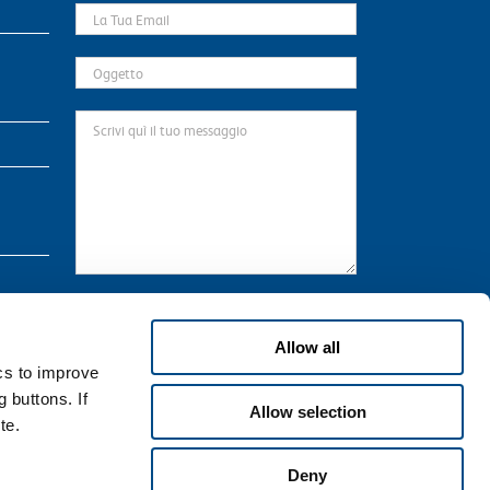
* Il sottoscritto preso atto dell’informativa
qui
riportata, che dichiara di aver letto in ogni sua
Allow all
parte, in relazione al trattamento dei propri dati
ics to improve
personali necessari per la navigazione sul Sito.
 buttons. If
Allow selection
te.
Deny