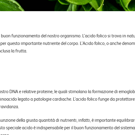
l buon funzionamento del nostro organismo. L’acido folico si trova in nat
er questo importante nutriente del corpo. L’Acido folico, o anche deno
nclusa la frutta.
ostro DNA e relative proteine, le quali stimolano la formazione di emoglo
amminoacido legato a patologie cardiache. L’acido folico funge da protettor
gravidanza.
unzione della giusta quantità di nutrienti, infatti, è importante equilibra
sto speciale acido è indispensabile per il buon funzionamento del sistema n
corpo.