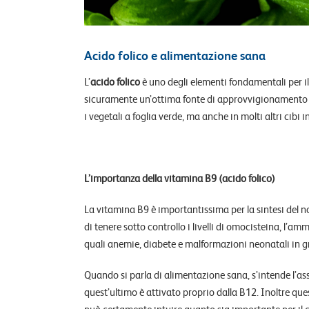
Acido folico e alimentazione sana
L’
acido folico
è uno degli elementi fondamentali per i
sicuramente un’ottima fonte di approvvigionamento p
i vegetali a foglia verde, ma anche in molti altri cibi i
L’importanza della vitamina B9 (acido folico)
La vitamina B9 è importantissima per la sintesi del n
di tenere sotto controllo i livelli di omocisteina, l’
quali anemie, diabete e malformazioni neonatali in 
Quando si parla di alimentazione sana, s’intende l’ass
quest’ultimo è attivato proprio dalla B12. Inoltre que
può certamente intuire quanto sia importante per il 