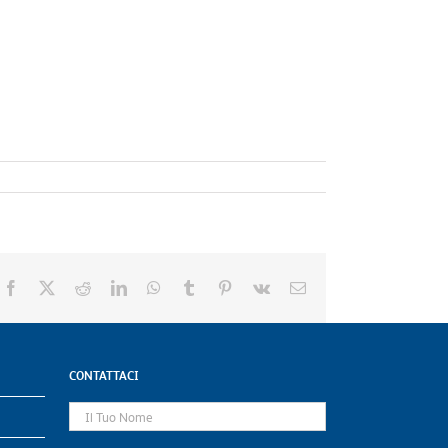
Facebook
X
Reddit
LinkedIn
WhatsApp
Tumblr
Pinterest
Vk
Email
CONTATTACI