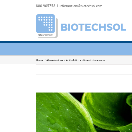
Salta
800 905758
|
informazioni@biotechsol.com
al
contenuto
Home
Alimentazione
Acido folico e alimentazione sana
Ingrandisci
immagine