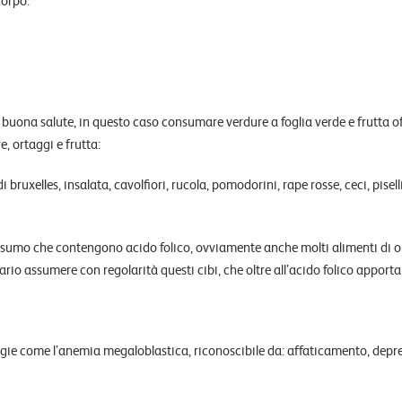
uona salute, in questo caso consumare verdure a foglia verde e frutta o
e, ortaggi e frutta:
i bruxelles, insalata, cavolfiori, rucola, pomodorini, rape rosse, ceci, piselli,
onsumo che contengono acido folico, ovviamente anche molti alimenti di 
rio assumere con regolarità questi cibi, che oltre all’acido folico apporta
ie come l’anemia megaloblastica, riconoscibile da: affaticamento, depr