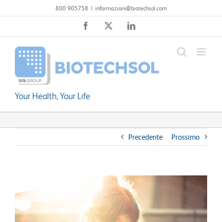
Salta
800 905758
|
informazioni@biotechsol.com
al
Facebook
X
LinkedIn
contenuto
Your Health, Your Life
Precedente
Prossimo
Ingrandisci
immagine