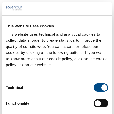
Durante la gravidanza frammenti di DNA fetale passano la
barriera placentare e si ritrovano in circolo nel sangue della
mamma. Questi frammenti aumentano sempre di più durante i
9 mesi per poi scomparire dopo il parto. Il
Panorama Test
,
This website uses cookies
attraverso il prelievo di sangue della mamma,
riesce a isolare i
This website uses technical and analytical cookies to
frammenti, permettendo un’indagine cromosomica ad alta
collect data in order to create statistics to improve the
sensibilità e specificità.
quality of our site web. You can accept or refuse our
cookies by clicking on the following buttons. If you want
L’accuratezza infatti è fondamentale!
to know more about our cookie policy, click on the cookie
policy link on our website.
I normali screening hanno un margine di errore che va dal 5%
al 15% indicati con falsi positivi e falsi negativi. Questo vuol
dire che alcuni test potrebbero attribuire un rischio di Trisomia
Consent
a una gravidanza il cui bambino, in realtà, non presenta tale
Technical
Selection
rischio.
Functionality
Con il
Panorama Test
la possibilità di avere falsi positivi e falsi
negativi è ridotta a valori prossimi allo zero.