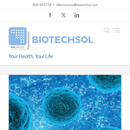
Salta
800 905758
|
informazioni@biotechsol.com
al
Facebook
X
LinkedIn
contenuto
Your Health, Your Life