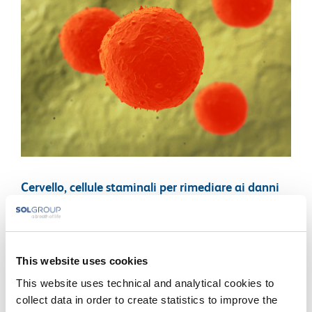
Cervello, cellule staminali per rimediare ai danni
post-ictus
Ricercatori di tutto il mondo studiano da anni la possibilità [...]
This website uses cookies
Di
BiotechSol
|
Novembre 12th, 2016
|
Genetica
This website uses technical and analytical cookies to
Continua a leggere
collect data in order to create statistics to improve the