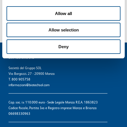
[...]
Allow all
Di
BiotechSol
|
Ottobre 24th, 2016
|
Genetica
,
Gravidanza
Continua a leggere
Allow selection
Deny
BIOTECHSOL SRL
Società del Gruppo SOL
Via Borgazzi, 27 - 20900 Monza
T. 800 905758
informazioni@biotechsol.com
Cap. soc. i.v. 110.000 euro - Sede Legale Monza R.E.A. 1863823
Codice fiscale, Partita Iva e Registro imprese Monza e Brianza
06698330963