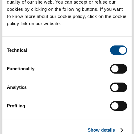
quality of our site web. You can accept or refuse our
cookies by clicking on the following buttons. If you want
to know more about our cookie policy, click on the cookie
policy link on our website.
Consent
Technical
Selection
Functionality
Analytics
Fecondazione Assistita: diagnosi genetica e
Profiling
cellule staminali per ringiovanire l’ovaio
Nell’Italia del Fertility Day sono in continuo aumento le coppie
Show details