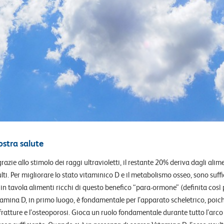
ostra salute
razie allo stimolo dei raggi ultravioletti, il restante 20% deriva dagli alim
lti.
Per migliorare lo stato vitaminico D e il metabolismo osseo, sono suffi
e in tavola alimenti ricchi di questo benefico “para-ormone” (definita così
tamina D, in primo luogo, è fondamentale per l’apparato scheletrico, poiché
fratture e l’osteoporosi. Gioca un ruolo fondamentale durante tutto l’arco de