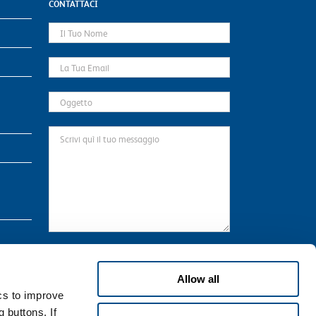
CONTATTACI
* Il sottoscritto preso atto dell’informativa
qui
riportata, che dichiara di aver letto in ogni sua
Allow all
parte, in relazione al trattamento dei propri dati
ics to improve
personali necessari per la navigazione sul Sito.
 buttons. If