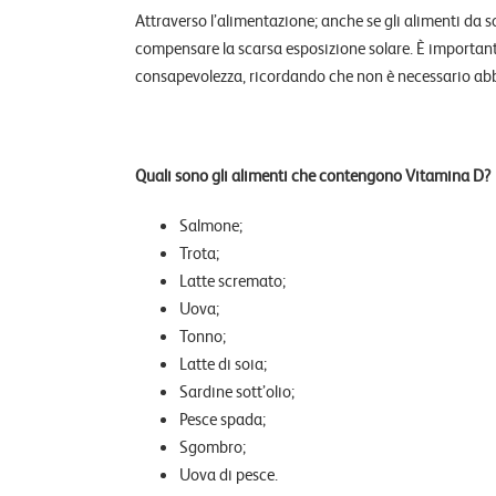
Attraverso l’alimentazione; anche se gli alimenti da so
compensare la scarsa esposizione solare.
È important
consapevolezza, ricordando che non è necessario abbro
Quali sono gli alimenti che contengono Vitamina D?
Salmone;
Trota;
Latte scremato;
Uova;
Tonno;
Latte di soia;
Sardine sott’olio;
Pesce spada;
Sgombro;
Uova di pesce.