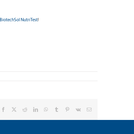
BiotechSol NutriTest
!
Facebook
X
Reddit
LinkedIn
WhatsApp
Tumblr
Pinterest
Vk
Email