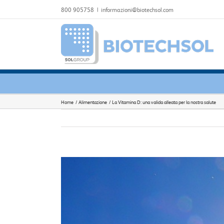
Salta
800 905758
|
informazioni@biotechsol.com
al
contenuto
Home
Alimentazione
La Vitamina D: una valida alleata per la nostra salute
Ingrandisci
immagine