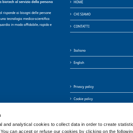
ca biotech al servizio della persona
HOME
l risponde ai bisogni delle persone
CHI SIAMO
 una tecnologia medico-scientifica
uardia in modo affidabile, rapido e
CONTATTI
Italiano
English
Privacy policy
Cookie policy
s
 and analytical cookies to collect data in order to create statist
. You can accept or refuse our cookies by clicking on the following