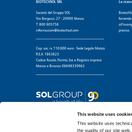
BIOTECHSOL SRL
La ricer
Società del Gruppo SOL
BiotechSo
Via Borgazzi, 27 - 20900 Monza
fornendo
T. 800 905758
all’avang
informazioni@biotechsol.com
preciso.
Cap. soc. i.v. 110.000 euro - Sede Legale Monza
R.E.A. 1863823
Codice fiscale, Partita Iva e Registro imprese
Monza e Brianza 06698330963
This website uses cookie
This website uses technical
the quality of our site web