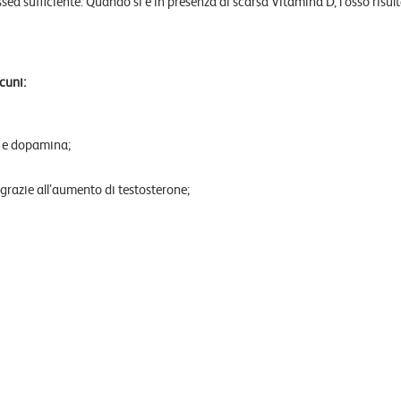
sea sufficiente. Quando si è in presenza di scarsa Vitamina D, l’osso risul
cuni:
a e dopamina;
, grazie all’aumento di testosterone;