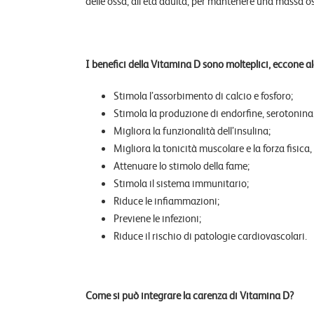
delle ossa, all’età adulta, per mantenere una massa os
I benefici della Vitamina D sono molteplici, eccone al
Stimola l’assorbimento di calcio e fosforo;
Stimola la produzione di endorfine, serotonin
Migliora la funzionalità dell’insulina;
Migliora la tonicità muscolare e la forza fisica
Attenuare lo stimolo della fame;
Stimola il sistema immunitario;
Riduce le infiammazioni;
Previene le infezioni;
Riduce il rischio di patologie cardiovascolari.
Come si può integrare la carenza di Vitamina D?