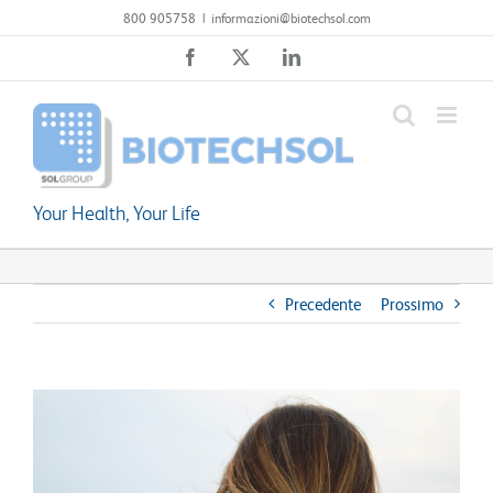
Salta
800 905758
|
informazioni@biotechsol.com
al
Facebook
X
LinkedIn
contenuto
Your Health, Your Life
Precedente
Prossimo
Ingrandisci
immagine