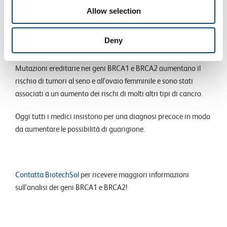
DNA potrebbe non essere riparato correttamente. Di
Allow selection
conseguenza, le cellule hanno maggiori probabilità di
sviluppare ulteriori alterazioni genetiche che possono portare
Deny
al cancro.
Mutazioni ereditarie nei geni BRCA1 e BRCA2 aumentano il
rischio di tumori al seno e all’ovaio femminile e sono stati
associati a un aumento dei rischi di molti altri tipi di cancro.
Oggi tutti i medici insistono per una diagnosi precoce in modo
da aumentare le possibilità di guarigione.
Contatta BiotechSol
per ricevere maggiori informazioni
sull’analisi dei geni BRCA1 e BRCA2!