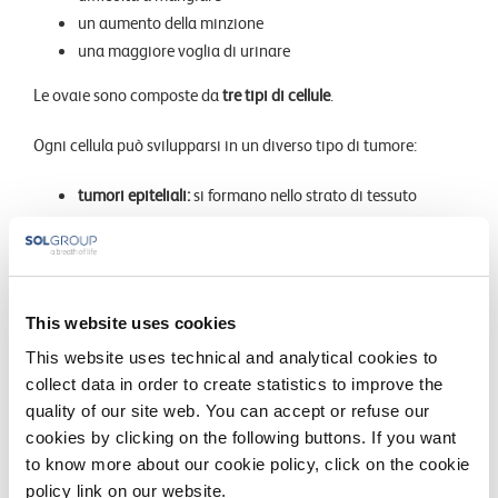
un aumento della minzione
una maggiore voglia di urinare
Le ovaie sono composte da
tre tipi di cellule
.
Ogni cellula può svilupparsi in un diverso tipo di tumore:
tumori epiteliali:
si formano nello strato di tessuto
all’esterno delle ovaie;
tumori stromali:
crescono nelle cellule produttrici di
ormoni;
tumori delle cellule germinali:
si sviluppano nelle cellule
This website uses cookies
produttrici di ovuli.
This website uses technical and analytical cookies to
Ci sono molte teorie sulle cause del cancro ovarico.
collect data in order to create statistics to improve the
quality of our site web. You can accept or refuse our
Dal momento che esso si verifica per via della formazione degli
cookies by clicking on the following buttons. If you want
ovuli, alcuni ricercatori ritengono che possa esserci qualche
to know more about our cookie policy, click on the cookie
relazione tra l’ovulazione e il rischio di sviluppare il cancro
policy link on our website.