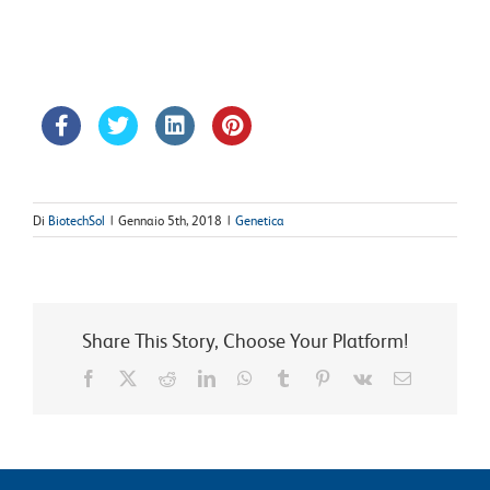
Di
BiotechSol
|
Gennaio 5th, 2018
|
Genetica
Share This Story, Choose Your Platform!
Facebook
X
Reddit
LinkedIn
WhatsApp
Tumblr
Pinterest
Vk
Email