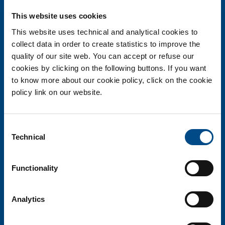
Società del Gruppo SOL
Via Borgazzi, 27 - 20900 Monza
This website uses cookies
T. 800 905758
informazioni@biotechsol.com
This website uses technical and analytical cookies to
collect data in order to create statistics to improve the
quality of our site web. You can accept or refuse our
Cap. soc. i.v. 110.000 euro - Sede Legale Monza R.E.A. 1863823
cookies by clicking on the following buttons. If you want
Codice fiscale, Partita Iva e Registro imprese Monza e Brianza
to know more about our cookie policy, click on the cookie
06698330963
policy link on our website.
Consent
Technical
Selection
Functionality
La ricerca biotech al servizio della persona
BiotechSol risponde ai bisogni delle persone fornendo una tecnologia medico-
Analytics
scientifica all’avanguardia in modo affidabile, rapido e preciso.