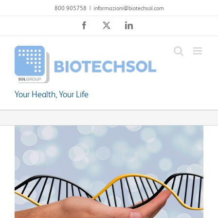
Salta
800 905758
|
informazioni@biotechsol.com
al
Facebook
X
LinkedIn
contenuto
Your Health, Your Life