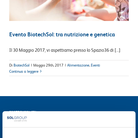
Evento BiotechSol: tra nutrizione e genetica
Il 30 Maggio 2017, vi aspettiamo presso lo Spazio36 di [...]
Di
BiotechSol
|
Maggio 29th, 2017
|
Alimentazione
,
Eventi
Continua a leggere
BIOTECHSOL SRL
Società del Gruppo SOL
Via Borgazzi, 27 - 20900 Monza
T. 800 905758