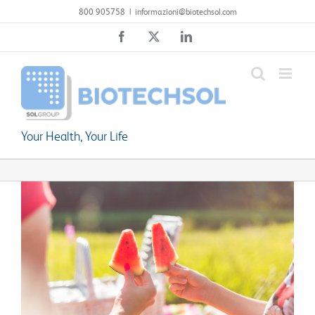
Salta
800 905758
|
informazioni@biotechsol.com
al
Facebook
X
LinkedIn
contenuto
Your Health, Your Life