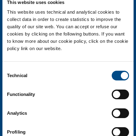
This website uses cookies
informazioni@biotechsol.com
This website uses technical and analytical cookies to
collect data in order to create statistics to improve the
Cap. soc. i.v. 110.000 euro - Sede Legale Monza R.E.A. 1863823
quality of our site web. You can accept or refuse our
Codice fiscale, Partita Iva e Registro imprese Monza e Brianza
cookies by clicking on the following buttons. If you want
06698330963
to know more about our cookie policy, click on the cookie
policy link on our website.
Consent
Technical
Selection
Functionality
La ricerca biotech al servizio della persona
BiotechSol risponde ai bisogni delle persone fornendo una tecnologia medico-
scientifica all’avanguardia in modo affidabile, rapido e preciso.
Analytics
Profiling
HOME