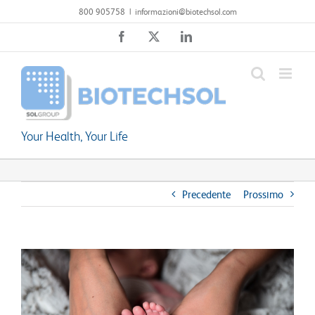
Salta
800 905758
|
informazioni@biotechsol.com
al
Facebook
X
LinkedIn
contenuto
Your Health, Your Life
Precedente
Prossimo
Ingrandisci
immagine