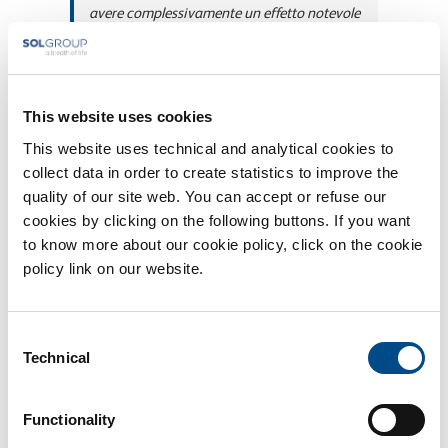
avere complessivamente un effetto notevole
sul peso alla nascita, e in che modo queste
differenze siano spesso legate a problemi di
salute nelle età successive.
This website uses cookies
This website uses technical and analytical cookies to
(
Le Scienze
)
collect data in order to create statistics to improve the
quality of our site web. You can accept or refuse our
cookies by clicking on the following buttons. If you want
to know more about our cookie policy, click on the cookie
policy link on our website.
Di
BiotechSol
|
Novembre 16th, 2016
|
Genetica
,
Gravidanza
Consent
Technical
Selection
Share This Story, Choose Your Platform!
Functionality
Facebook
X
Reddit
LinkedIn
WhatsApp
Tumblr
Pinterest
Vk
Email