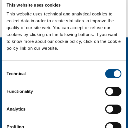
This website uses cookies
This website uses technical and analytical cookies to
collect data in order to create statistics to improve the
quality of our site web. You can accept or refuse our
cookies by clicking on the following buttons. If you want
to know more about our cookie policy, click on the cookie
policy link on our website.
BIOTECHSOL SRL
Società del Gruppo SOL
Consent
Via Borgazzi, 27 - 20900 Monza
Technical
T. 800 905758
Selection
informazioni@biotechsol.com
Functionality
Cap. soc. i.v. 110.000 euro - Sede Legale Monza R.E.A. 1863823
Codice fiscale, Partita Iva e Registro imprese Monza e Brianza
06698330963
Analytics
Profiling