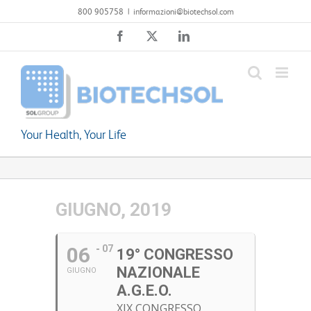
Salta
800 905758
|
informazioni@biotechsol.com
al
Facebook
X
LinkedIn
contenuto
Your Health, Your Life
GIUGNO, 2019
06
07
19° CONGRESSO
NAZIONALE
GIUGNO
A.G.E.O.
XIX CONGRESSO