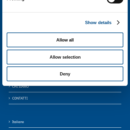
Show details
La ricerca biotech al servizio della persona
Allow all
BiotechSol risponde ai bisogni delle persone fornendo una tecnologia medico-
scientifica all’avanguardia in modo affidabile, rapido e preciso.
Allow selection
Deny
HOME
CHI SIAMO
CONTATTI
Italiano