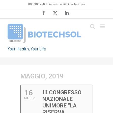
Salta
800 905758
|
informazioni@biotechsol.com
al
Facebook
X
LinkedIn
contenuto
Your Health, Your Life
MAGGIO, 2019
16
III CONGRESSO
NAZIONALE
MAGGIO
UNIMORE "LA
RISERVA