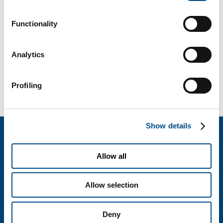
Di
BiotechSol
|
Marzo 6th, 2017
|
Alimentazione
,
Genetica
Functionality
Analytics
Share This Story, Choose Your Platform!
Facebook
X
Reddit
LinkedIn
WhatsApp
Tumblr
Pinterest
Vk
Email
Profiling
Show details
BIOTECHSOL SRL
Allow all
Società del Gruppo SOL
Via Borgazzi, 27 - 20900 Monza
T. 800 905758
Allow selection
informazioni@biotechsol.com
Deny
Cap. soc. i.v. 110.000 euro - Sede Legale Monza R.E.A. 1863823