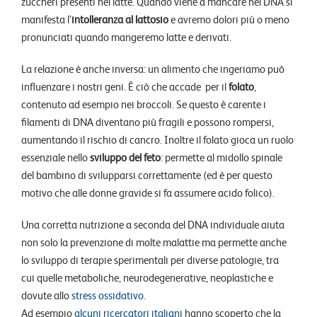
zuccheri presenti nel latte. Quando viene a mancare nel DNA si
manifesta l’
intolleranza al lattosio
e avremo dolori più o meno
pronunciati quando mangeremo latte e derivati.
La relazione è anche inversa: un alimento che ingeriamo può
influenzare i nostri geni. È ciò che accade per il
folato
,
contenuto ad esempio nei broccoli. Se questo è carente i
filamenti di DNA diventano più fragili e possono rompersi,
aumentando il rischio di cancro. Inoltre il folato gioca un ruolo
essenziale nello
sviluppo del feto
: permette al midollo spinale
del bambino di svilupparsi correttamente (ed è per questo
motivo che alle donne gravide si fa assumere acido folico).
Una corretta nutrizione a seconda del DNA individuale aiuta
non solo la prevenzione di molte malattie ma permette anche
lo sviluppo di terapie sperimentali per diverse patologie, tra
cui quelle metaboliche, neurodegenerative, neoplastiche e
dovute allo
stress ossidativo
.
Ad esempio
alcuni ricercatori italiani
hanno scoperto che la