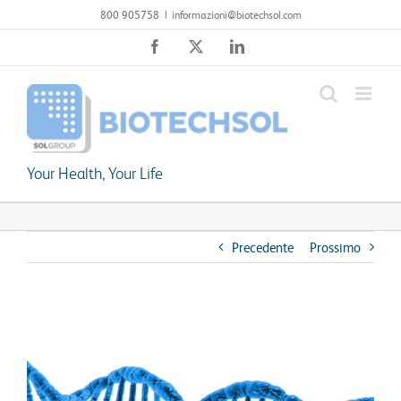
Salta
800 905758
|
informazioni@biotechsol.com
al
Facebook
X
LinkedIn
contenuto
Your Health, Your Life
Precedente
Prossimo
Ingrandisci
immagine