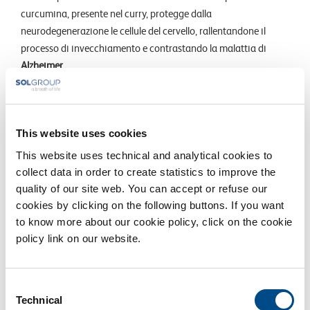
curcumina, presente nel curry, protegge dalla
neurodegenerazione le cellule del cervello, rallentandone il
processo di invecchiamento e contrastando la malattia di
Alzheimer
.
Insomma, negli ultimi anni si è chiarito il ruolo che la
nutrizione ha nel nostro benessere.
This website uses cookies
Quello che la nutrigenomica ci offre non è una dieta, ma dei
This website uses technical and analytical cookies to
consigli in ottica di prevenzione e cura. Al massimo, la dieta è
collect data in order to create statistics to improve the
una conseguenza di questi studi: dai risultati del test genetico
quality of our site web. You can accept or refuse our
possiamo capire quali alimenti funzionano bene con il nostro
cookies by clicking on the following buttons. If you want
corpo e quali invece possono arrecarci danni.
to know more about our cookie policy, click on the cookie
policy link on our website.
Consent
Technical
Selection