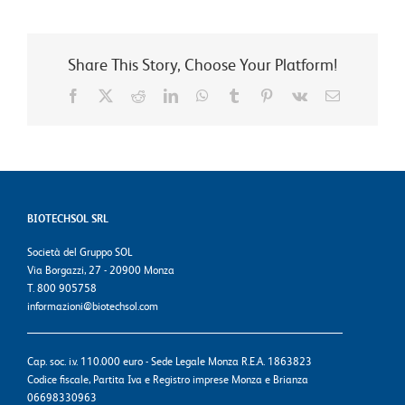
Share This Story, Choose Your Platform!
Facebook
X
Reddit
LinkedIn
WhatsApp
Tumblr
Pinterest
Vk
Email
BIOTECHSOL SRL
Società del Gruppo SOL
Via Borgazzi, 27 - 20900 Monza
T. 800 905758
informazioni@biotechsol.com
Cap. soc. i.v. 110.000 euro - Sede Legale Monza R.E.A. 1863823
Codice fiscale, Partita Iva e Registro imprese Monza e Brianza
06698330963