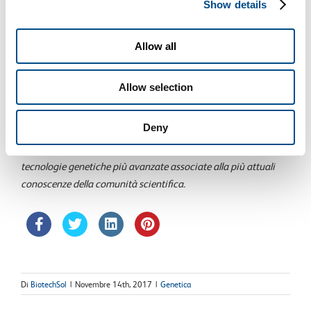
Show details
Fonte: Istituto Superiore di Sanità
Allow all
(http://www.cuore.iss.it/prevenzione/prevenzione.asp)
Prenditi tempo, fai prevenzione!
Allow selection
Scopri
Mi Risk
!
Deny
Mi Risk quantifica il “rischio genetico di base” utilizzando le
tecnologie genetiche più avanzate associate alla più attuali
conoscenze della comunità scientifica.
Di
BiotechSol
|
Novembre 14th, 2017
|
Genetica