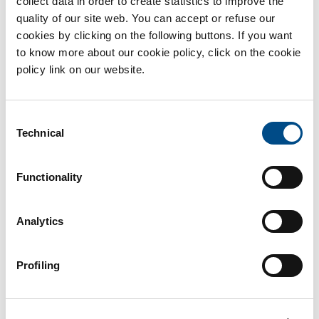
collect data in order to create statistics to improve the
superlavoro e accelera la formazione di
aterosclerosi
nelle
quality of our site web. You can accept or refuse our
pareti delle arterie.
cookies by clicking on the following buttons. If you want
to know more about our cookie policy, click on the cookie
Colesterolemia
totale
.
policy link on our website.
Il colesterolo può trovarsi in quantità eccessive nel sangue.
Maggiore è la sua quantità, più alto è il rischio che si depositi
Consent
nelle pareti delle arterie.
Technical
Selection
HDL-colesterolemia.
Functionality
Le HDL sono lipoproteine che trasportano il colesterolo in
eccesso dai tessuti al fegato dove viene eliminato; minore è la
Analytics
loro quantità, maggiore è il rischio cardiovascolare.
Diabete
.
Profiling
Il diabete, se non correttamente controllato, favorisce
l’
aterosclerosi
, incrementando il rischio cardiovascolare.