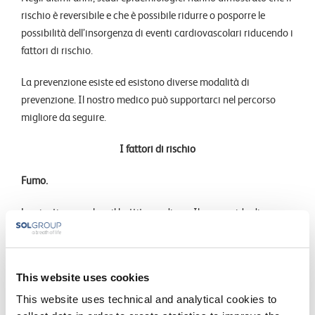
rischio è reversibile e che è possibile ridurre o posporre le
possibilità dell’insorgenza di eventi cardiovascolari riducendo i
fattori di rischio.
La prevenzione esiste ed esistono diverse modalità di
prevenzione. Il nostro medico può supportarci nel percorso
migliore da seguire.
I fattori di rischio
Fumo.
La nicotina accelera il battito cardiaco. Il monossido di
carbonio diminuisce la quantità di ossigeno presente nel
sangue e favorisce lo sviluppo dell’
aterosclerosi
.
This website uses cookies
Pressione arteriosa.
This website uses technical and analytical cookies to
Una pressione arteriosa elevata costringe il cuore a un