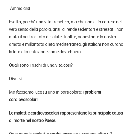
-Ammalarsi
Esatto, perché una vita frenetica, ma che non ci fa correre nel
vero senso della parola, anzi, ci rende sedentari e stressati, non
aiuta il nostro stato di salute. Inoltre, nonostante la nostra
amata e millantata dieta mediterranea, gli italiani non curano
la loro alimentazione come dovrebbero.
Quali sono i rischi di una vita così?
Diversi.
Ma facciamo luce su uno in particolare:
i problemi
cardiovascolari
.
Le malattie cardiovascolari rappresentano la principale causa
di morte nel nostro Paese.
Ogni anno le malattie cardiovascolari uccidono oltre 4,3