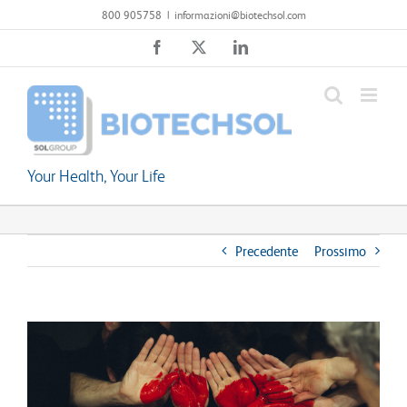
Salta
800 905758
|
informazioni@biotechsol.com
al
Facebook
X
LinkedIn
contenuto
Your Health, Your Life
Precedente
Prossimo
Ingrandisci
immagine