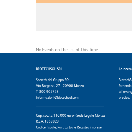
No Events on The List at This Time
BIOTECHSOL SRL
La ricer
Società del Gruppo SOL
BiotechSo
Via Borgazzi, 27 - 20900 Monza
fornendo
T. 800 905758
all’avang
informazioni@biotechsol.com
preciso.
Cap. soc. i.v. 110.000 euro - Sede Legale Monza
R.E.A. 1863823
Codice fiscale, Partita Iva e Registro imprese