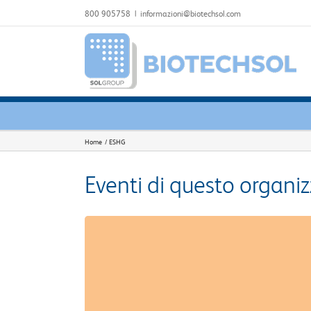
Salta
800 905758
|
informazioni@biotechsol.com
al
contenuto
Home
ESHG
Eventi di questo organi