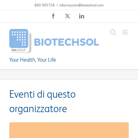
Salta
800 905758
|
informazioni@biotechsol.com
al
Facebook
X
LinkedIn
contenuto
Your Health, Your Life
Eventi di questo
organizzatore