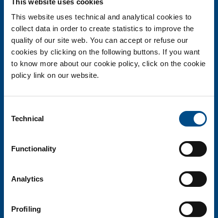
This website uses cookies
informazioni@biotechsol.com
This website uses technical and analytical cookies to
collect data in order to create statistics to improve the
Cap. soc. i.v. 110.000 euro - Sede Legale Monza R.E.A. 1863823
quality of our site web. You can accept or refuse our
Codice fiscale, Partita Iva e Registro imprese Monza e Brianza
06698330963
cookies by clicking on the following buttons. If you want
to know more about our cookie policy, click on the cookie
policy link on our website.
Consent
Technical
Selection
La ricerca biotech al servizio della persona
Functionality
BiotechSol risponde ai bisogni delle persone fornendo una tecnologia medico-
scientifica all’avanguardia in modo affidabile, rapido e preciso.
Analytics
HOME
Profiling