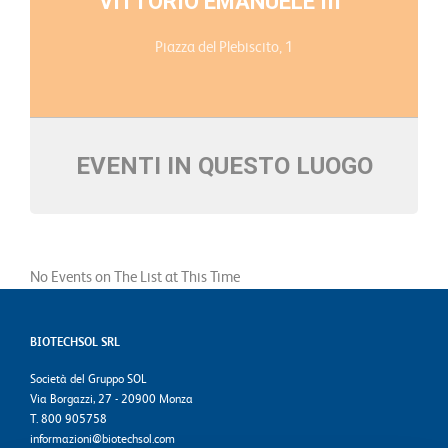
VITTORIO EMANUELE III
Piazza del Plebiscito, 1
EVENTI IN QUESTO LUOGO
No Events on The List at This Time
BIOTECHSOL SRL
Società del Gruppo SOL
Via Borgazzi, 27 - 20900 Monza
T. 800 905758
informazioni@biotechsol.com