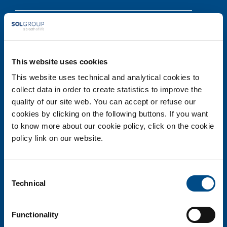
Cap. soc. i.v. 110.000 euro - Sede Legale Monza R.E.A. 1863823
Codice fiscale, Partita Iva e Registro imprese Monza e Brianza
06698330963
This website uses cookies
This website uses technical and analytical cookies to
collect data in order to create statistics to improve the
quality of our site web. You can accept or refuse our
cookies by clicking on the following buttons. If you want
to know more about our cookie policy, click on the cookie
policy link on our website.
La ricerca biotech al servizio della persona
BiotechSol risponde ai bisogni delle persone fornendo una tecnologia medico-
Consent
scientifica all’avanguardia in modo affidabile, rapido e preciso.
Technical
Selection
HOME
Functionality